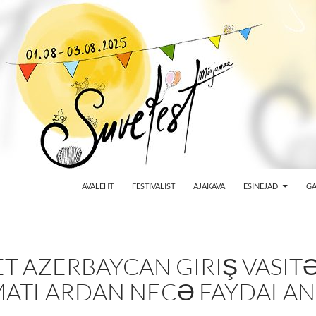
AVALEHT
FESTIVALIST
AJAKAVA
ESINEJAD
GA
T AZERBAYCAN GIRIŞ VASIT
ATLARDAN NECƏ FAYDALA