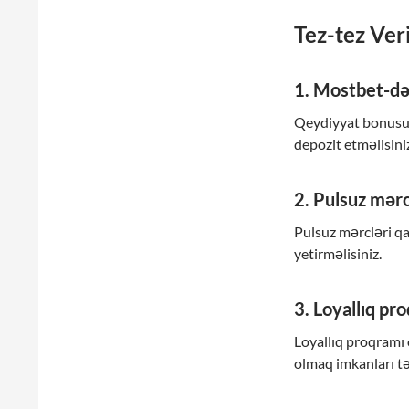
Tez-tez Ver
1. Mostbet-də
Qeydiyyat bonusun
depozit etməlisini
2. Pulsuz mərc
Pulsuz mərcləri q
yetirməlisiniz.
3. Loyallıq pr
Loyallıq proqramı
olmaq imkanları tə