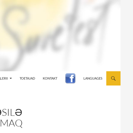
LERII
TOETAJAD
KONTAKT
LANGUAGES
ƏSILƏ
NMAQ