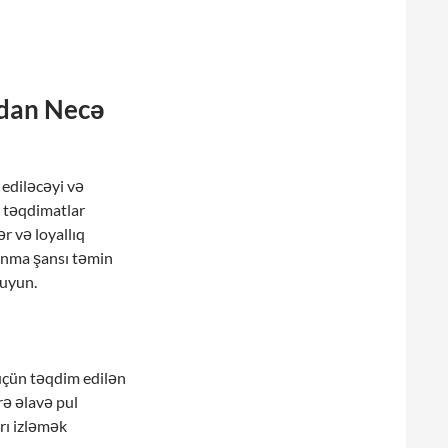
rdan Necə
ediləcəyi və
 təqdimatlar
r və loyallıq
anma şansı təmin
xuyun.
üçün təqdim edilən
rə əlavə pul
rı izləmək