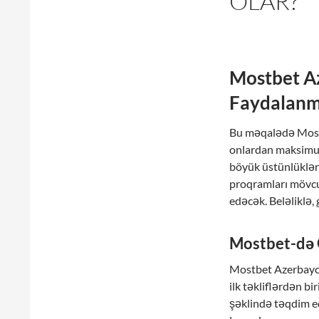
OLAR?
Mostbet Az
Faydalanm
Bu məqalədə Mostb
onlardan maksimum
böyük üstünlüklər 
proqramları mövcu
edəcək. Beləliklə,
Mostbet-də 
Mostbet Azerbayca
ilk təkliflərdən b
şəklində təqdim e