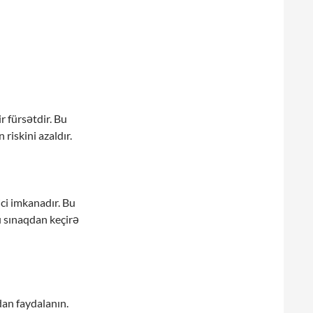
 fürsətdir. Bu
riskini azaldır.
ci imkanadır. Bu
ı sınaqdan keçirə
an faydalanın.