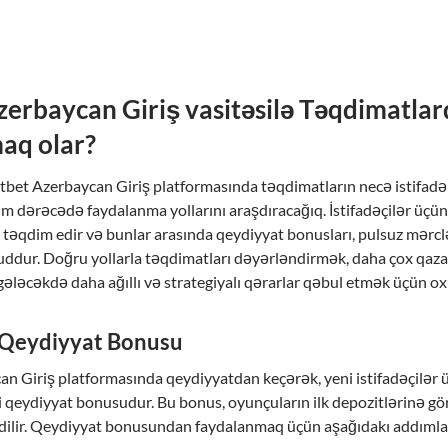
erbaycan Giriş vasitəsilə Təqdimatla
aq olar?
et Azerbaycan Giriş platformasında təqdimatların necə istifadə 
 dərəcədə faydalanma yollarını araşdıracağıq. İstifadəçilər üçün
təqdim edir və bunlar arasında qeydiyyat bonusları, pulsuz mərclə
ddur. Doğru yollarla təqdimatları dəyərləndirmək, daha çox qaz
 gələcəkdə daha ağıllı və strategiyalı qərarlar qəbul etmək üçün o
Qeydiyyat Bonusu
n Giriş platformasında qeydiyyatdan keçərək, yeni istifadəçilər 
iri qeydiyyat bonusudur. Bu bonus, oyunçuların ilk depozitlərinə gö
dilir. Qeydiyyat bonusundan faydalanmaq üçün aşağıdakı addımla