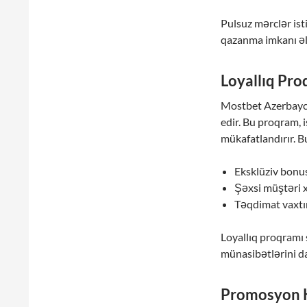
Pulsuz mərclər ist
qazanma imkanı əl
Loyallıq Pro
Mostbet Azerbayca
edir. Bu proqram, 
mükafatlandırır. B
Eksklüziv bonus
Şəxsi müştəri x
Təqdimat vaxtı
Loyallıq proqramı 
münasibətlərini da
Promosyon Ko