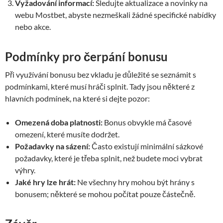
Vyžadování informací:
Sledujte aktualizace a novinky na
webu Mostbet, abyste nezmeškali žádné specifické nabídky
nebo akce.
Podmínky pro čerpání bonusu
Při využívání bonusu bez vkladu je důležité se seznámit s
podmínkami, které musí hráči splnit. Tady jsou některé z
hlavních podmínek, na které si dejte pozor:
Omezená doba platnosti:
Bonus obvykle má časové
omezení, které musíte dodržet.
Požadavky na sázení:
Často existují minimální sázkové
požadavky, které je třeba splnit, než budete moci vybrat
výhry.
Jaké hry lze hrát:
Ne všechny hry mohou být hrány s
bonusem; některé se mohou počítat pouze částečně.