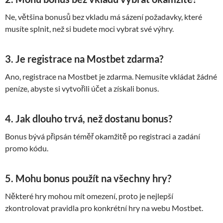
Ne, většina bonusů bez vkladu má sázení požadavky, které
musíte splnit, než si budete moci vybrat své výhry.
3. Je registrace na Mostbet zdarma?
Ano, registrace na Mostbet je zdarma. Nemusíte vkládat žádné
peníze, abyste si vytvořili účet a získali bonus.
4. Jak dlouho trvá, než dostanu bonus?
Bonus bývá připsán téměř okamžitě po registraci a zadání
promo kódu.
5. Mohu bonus použít na všechny hry?
Některé hry mohou mít omezení, proto je nejlepší
zkontrolovat pravidla pro konkrétní hry na webu Mostbet.