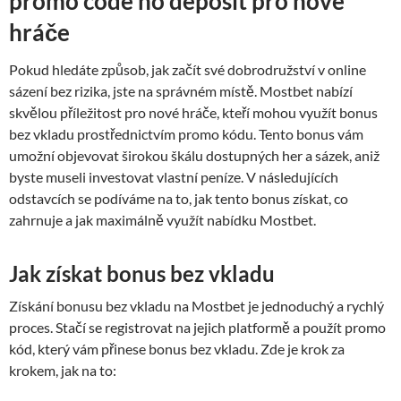
promo code no deposit pro nové
hráče
Pokud hledáte způsob, jak začít své dobrodružství v online
sázení bez rizika, jste na správném místě. Mostbet nabízí
skvělou příležitost pro nové hráče, kteří mohou využít bonus
bez vkladu prostřednictvím promo kódu. Tento bonus vám
umožní objevovat širokou škálu dostupných her a sázek, aniž
byste museli investovat vlastní peníze. V následujících
odstavcích se podíváme na to, jak tento bonus získat, co
zahrnuje a jak maximálně využít nabídku Mostbet.
Jak získat bonus bez vkladu
Získání bonusu bez vkladu na Mostbet je jednoduchý a rychlý
proces. Stačí se registrovat na jejich platformě a použít promo
kód, který vám přinese bonus bez vkladu. Zde je krok za
krokem, jak na to: