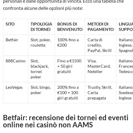
personali e dalle opportunità di vincita. Ecco una tabella che
confronta alcune delle opzioni più note:
SITO
TIPOLOGIA
BONUS DI
METODI DI
LINGU
DI TORNEI
BENVENUTO
PAGAMENTO
SUPPO
Betfair
Slot, poker,
100% fino a
Carta di
Italiano
roulette
€200
credito,
Inglese,
PayPal, Skrill
Spagno
888Casino
Slot,
Fino a €1500
Visa,
Italiano
blackjack,
+ 50 giri
MasterCard,
Frances
tornei
gratuiti
Neteller
Tedesc
poker
LeoVegas
Slot, bingo,
200% fino a
Trustly, Skrill,
Italiano
poker
€100 + 100
Carta
Svedese
giri gratuiti
prepagata
Inglese
Betfair: recensione dei tornei ed eventi
online nei casinò non AAMS