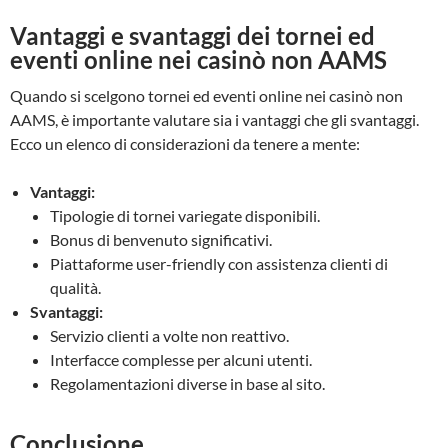
Vantaggi e svantaggi dei tornei ed
eventi online nei casinò non AAMS
Quando si scelgono tornei ed eventi online nei casinò non
AAMS, è importante valutare sia i vantaggi che gli svantaggi.
Ecco un elenco di considerazioni da tenere a mente:
Vantaggi:
Tipologie di tornei variegate disponibili.
Bonus di benvenuto significativi.
Piattaforme user-friendly con assistenza clienti di
qualità.
Svantaggi:
Servizio clienti a volte non reattivo.
Interfacce complesse per alcuni utenti.
Regolamentazioni diverse in base al sito.
Conclusione