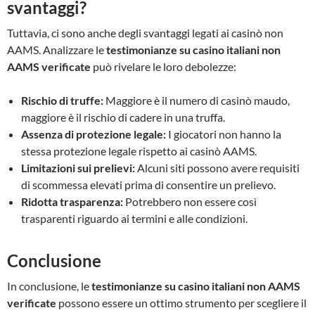
svantaggi?
Tuttavia, ci sono anche degli svantaggi legati ai casinò non
AAMS. Analizzare le
testimonianze su casino italiani non
AAMS verificate
può rivelare le loro debolezze:
Rischio di truffe:
Maggiore è il numero di casinò maudo,
maggiore è il rischio di cadere in una truffa.
Assenza di protezione legale:
I giocatori non hanno la
stessa protezione legale rispetto ai casinò AAMS.
Limitazioni sui prelievi:
Alcuni siti possono avere requisiti
di scommessa elevati prima di consentire un prelievo.
Ridotta trasparenza:
Potrebbero non essere così
trasparenti riguardo ai termini e alle condizioni.
Conclusione
In conclusione, le
testimonianze su casino italiani non AAMS
verificate
possono essere un ottimo strumento per scegliere il