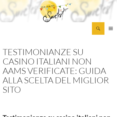
Liigu
sisu
juurde
Otsi
Märjamaa Folk
PEAME
TESTIMONIANZE SU
CASINO ITALIANI NON
AAMS VERIFICATE: GUIDA
ALLA SCELTA DEL MIGLIOR
SITO