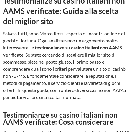
Testimonianze su casino italiani non
AAMS verificate: Guida alla scelta
del miglior sito
Salve a tutti, sono Marco Rossi, esperto di incontri online e di
giochi di fortuna. Oggi analizzeremo un argomento molto
interessante: le
testimonianze su casino italiani non AAMS
verificate
. Se state cercando di scegliere il miglior sito di
scommesse, siete nel posto giusto. Il primo passo è
comprendere quali sono i criteri per valutare un sito di casinò
non AAMS. È fondamentale considerare la reputazione, i
metodi di pagamento, il servizio clienti e la varietà di giochi
offerti. In questa guida, confronterò diversi casinò non AAMS
per aiutarvi a fare una scelta informata.
Testimonianze su casino italiani non
AAMS verificate: Cosa considerare