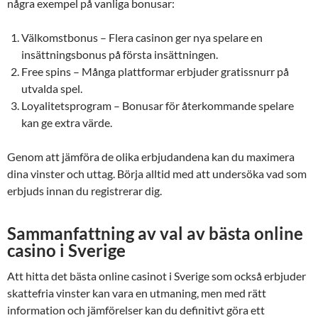
några exempel på vanliga bonusar:
Välkomstbonus – Flera casinon ger nya spelare en
insättningsbonus på första insättningen.
Free spins – Många plattformar erbjuder gratissnurr på
utvalda spel.
Loyalitetsprogram – Bonusar för återkommande spelare
kan ge extra värde.
Genom att jämföra de olika erbjudandena kan du maximera
dina vinster och uttag. Börja alltid med att undersöka vad som
erbjuds innan du registrerar dig.
Sammanfattning av val av bästa online
casino i Sverige
Att hitta det bästa online casinot i Sverige som också erbjuder
skattefria vinster kan vara en utmaning, men med rätt
information och jämförelser kan du definitivt göra ett