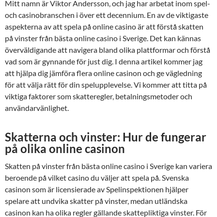
Mitt namn är Viktor Andersson, och jag har arbetat inom spel-
och casinobranschen i över ett decennium. En av de viktigaste
aspekterna av att spela på online casino är att förstå skatten
på vinster från bästa online casino i Sverige. Det kan kännas
överväldigande att navigera bland olika plattformar och förstå
vad som är gynnande för just dig. I denna artikel kommer jag
att hjälpa dig jämföra flera online casinon och ge vägledning
för att välja rätt för din spelupplevelse. Vi kommer att titta på
viktiga faktorer som skatteregler, betalningsmetoder och
användarvänlighet.
Skatterna och vinster: Hur de fungerar
på olika online casinon
Skatten på vinster från bästa online casino i Sverige kan variera
beroende på vilket casino du väljer att spela på. Svenska
casinon som är licensierade av Spelinspektionen hjälper
spelare att undvika skatter på vinster, medan utländska
casinon kan ha olika regler gällande skattepliktiga vinster. För