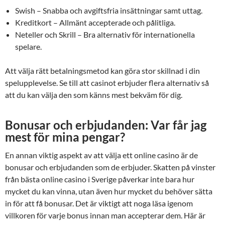
Swish – Snabba och avgiftsfria insättningar samt uttag.
Kreditkort – Allmänt accepterade och pålitliga.
Neteller och Skrill – Bra alternativ för internationella
spelare.
Att välja rätt betalningsmetod kan göra stor skillnad i din
spelupplevelse. Se till att casinot erbjuder flera alternativ så
att du kan välja den som känns mest bekväm för dig.
Bonusar och erbjudanden: Var får jag
mest för mina pengar?
En annan viktig aspekt av att välja ett online casino är de
bonusar och erbjudanden som de erbjuder. Skatten på vinster
från bästa online casino i Sverige påverkar inte bara hur
mycket du kan vinna, utan även hur mycket du behöver sätta
in för att få bonusar. Det är viktigt att noga läsa igenom
villkoren för varje bonus innan man accepterar dem. Här är