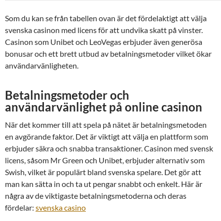
Som du kan se från tabellen ovan är det fördelaktigt att välja
svenska casinon med licens för att undvika skatt på vinster.
Casinon som Unibet och LeoVegas erbjuder även generösa
bonusar och ett brett utbud av betalningsmetoder vilket ökar
användarvänligheten.
Betalningsmetoder och
användarvänlighet på online casinon
När det kommer till att spela på nätet är betalningsmetoden
en avgörande faktor. Det är viktigt att välja en plattform som
erbjuder säkra och snabba transaktioner. Casinon med svensk
licens, såsom Mr Green och Unibet, erbjuder alternativ som
Swish, vilket är populärt bland svenska spelare. Det gör att
man kan sätta in och ta ut pengar snabbt och enkelt. Här är
några av de viktigaste betalningsmetoderna och deras
fördelar:
svenska casino