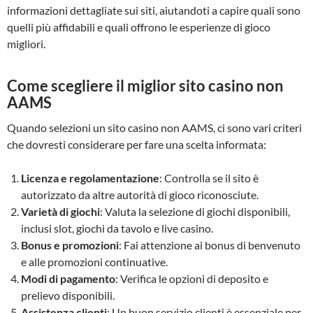
informazioni dettagliate sui siti, aiutandoti a capire quali sono
quelli più affidabili e quali offrono le esperienze di gioco
migliori.
Come scegliere il miglior sito casino non
AAMS
Quando selezioni un sito casino non AAMS, ci sono vari criteri
che dovresti considerare per fare una scelta informata:
Licenza e regolamentazione
: Controlla se il sito è
autorizzato da altre autorità di gioco riconosciute.
Varietà di giochi
: Valuta la selezione di giochi disponibili,
inclusi slot, giochi da tavolo e live casino.
Bonus e promozioni
: Fai attenzione ai bonus di benvenuto
e alle promozioni continuative.
Modi di pagamento
: Verifica le opzioni di deposito e
prelievo disponibili.
Assistenza clienti
: Un buon servizio clienti è essenziale per