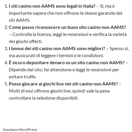
I siti casino non AAMS sono legali in Italia?
– Sì, ma è
importante sapere che non offrono le stesse garanzie dei
siti AAMS.
Come posso riconoscere un buon sito casino non AAMS?
– Controlla la licenza, leggi le recensioni e verifica la varietà
dei giochi offerti.
I bonus dei siti casino non AAMS sono migliori?
– Spesso sì,
ma assicurati di leggere i termini e le condizioni.
È sicuro depositare denaro su un sito casino non AAMS?
–
Dipende dal sito; fai attenzione e leggi le recensioni per
evitare truffe.
Posso giocare ai giochi live nei siti casino non AAMS?
–
Molti di essi offrono giochi live, quindi vale la pena
controllare la selezione disponibili.
Postituste
Kasutame WordPressi