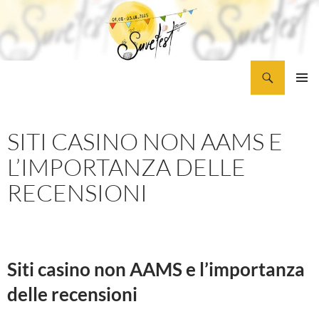
Liigu
sisu
juurde
Otsi
Märjamaa Folk
PEAME
SITI CASINO NON AAMS E
L’IMPORTANZA DELLE
RECENSIONI
Siti casino non AAMS e l’importanza
delle recensioni