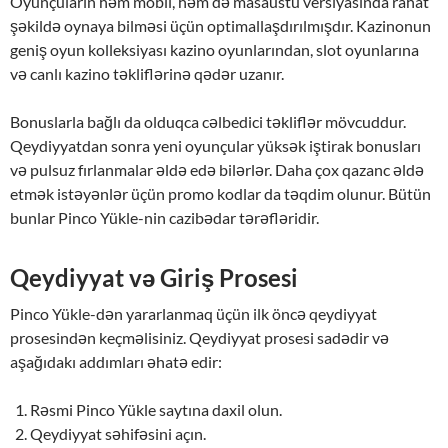
Oyunçuların həm mobil, həm də masaüstü versiyasında rahat
şəkildə oynaya bilməsi üçün optimallaşdırılmışdır. Kazinonun
geniş oyun kolleksiyası kazino oyunlarından, slot oyunlarına
və canlı kazino təkliflərinə qədər uzanır.
Bonuslarla bağlı da olduqca cəlbedici təkliflər mövcuddur.
Qeydiyyatdan sonra yeni oyunçular yüksək iştirak bonusları
və pulsuz fırlanmalar əldə edə bilərlər. Daha çox qazanc əldə
etmək istəyənlər üçün promo kodlar da təqdim olunur. Bütün
bunlar Pinco Yükle-nin cazibədar tərəfləridir.
Qeydiyyat və Giriş Prosesi
Pinco Yükle-dən yararlanmaq üçün ilk öncə qeydiyyat
prosesindən keçməlisiniz. Qeydiyyat prosesi sadədir və
aşağıdakı addımları əhatə edir:
Rəsmi Pinco Yükle saytına daxil olun.
Qeydiyyat səhifəsini açın.