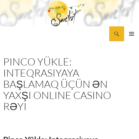
Liigu
sisu
juurde
Otsi
Märjamaa Folk
PEAME
PINCO YÜKLE:
INTEQRASIYAYA
BAŞLAMAQ ÜÇÜN ƏN
YAXŞI ONLINE CASINO
RƏYI