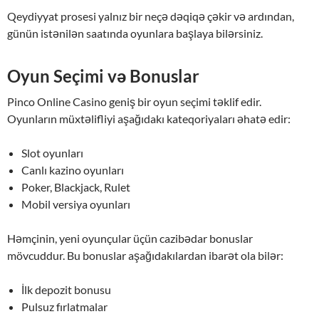
Qeydiyyat prosesi yalnız bir neçə dəqiqə çəkir və ardından,
günün istənilən saatında oyunlara başlaya bilərsiniz.
Oyun Seçimi və Bonuslar
Pinco Online Casino geniş bir oyun seçimi təklif edir.
Oyunların müxtəlifliyi aşağıdakı kateqoriyaları əhatə edir:
Slot oyunları
Canlı kazino oyunları
Poker, Blackjack, Rulet
Mobil versiya oyunları
Həmçinin, yeni oyunçular üçün cazibədar bonuslar
mövcuddur. Bu bonuslar aşağıdakılardan ibarət ola bilər:
İlk depozit bonusu
Pulsuz fırlatmalar