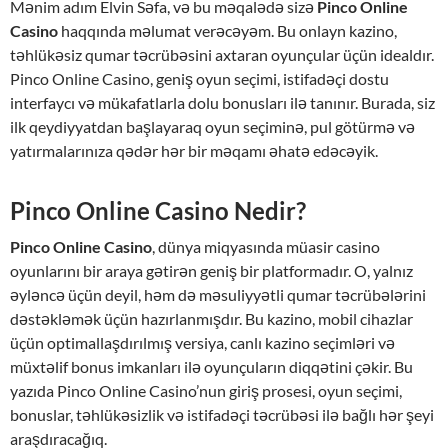
Mənim adım Elvin Səfa, və bu məqalədə sizə
Pinco Online
Casino
haqqında məlumat verəcəyəm. Bu onlayn kazino,
təhlükəsiz qumar təcrübəsini axtaran oyunçular üçün idealdır.
Pinco Online Casino, geniş oyun seçimi, istifadəçi dostu
interfaycı və mükafatlarla dolu bonusları ilə tanınır. Burada, siz
ilk qeydiyyatdan başlayaraq oyun seçiminə, pul götürmə və
yatırmalarınıza qədər hər bir məqamı əhatə edəcəyik.
Pinco Online Casino Nedir?
Pinco Online Casino
, dünya miqyasında müasir casino
oyunlarını bir araya gətirən geniş bir platformadır. O, yalnız
əyləncə üçün deyil, həm də məsuliyyətli qumar təcrübələrini
dəstəkləmək üçün hazırlanmışdır. Bu kazino, mobil cihazlar
üçün optimallaşdırılmış versiya, canlı kazino seçimləri və
müxtəlif bonus imkanları ilə oyunçuların diqqətini çəkir. Bu
yazıda Pinco Online Casino’nun giriş prosesi, oyun seçimi,
bonuslar, təhlükəsizlik və istifadəçi təcrübəsi ilə bağlı hər şeyi
araşdıracağıq.