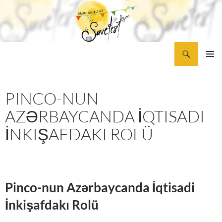
Liigu
sisu
juurde
Otsi
Märjamaa Folk
PEAME
PINCO-NUN
AZƏRBAYCANDA İQTISADI
İNKIŞAFDAKI ROLÜ
Pinco-nun Azərbaycanda İqtisadi
İnkişafdakı Rolü