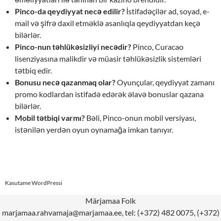
Pinco-da qeydiyyat necə edilir?
İstifadəçilər ad, soyad, e-
mail və şifrə daxil etməklə asanlıqla qeydiyyatdan keçə
bilərlər.
Pinco-nun təhlükəsizliyi necədir?
Pinco, Curacao
lisenziyasına malikdir və müasir təhlükəsizlik sistemləri
tətbiq edir.
Bonusu necə qazanmaq olar?
Oyunçular, qeydiyyat zamanı
promo kodlardan istifadə edərək əlavə bonuslar qazana
bilərlər.
Mobil tətbiqi varmı?
Bəli, Pinco-onun mobil versiyası,
istənilən yerdən oyun oynamağa imkan tanıyır.
Postituste
Kasutame WordPressi
töölaud
Märjamaa Folk
marjamaa.rahvamaja@marjamaa.ee, tel: (+372) 482 0075, (+372)