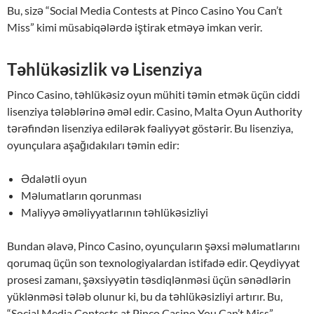
Bu, sizə “Social Media Contests at Pinco Casino You Can’t
Miss” kimi müsabiqələrdə iştirak etməyə imkan verir.
Təhlükəsizlik və Lisenziya
Pinco Casino, təhlükəsiz oyun mühiti təmin etmək üçün ciddi
lisenziya tələblərinə əməl edir. Casino, Malta Oyun Authority
tərəfindən lisenziya edilərək fəaliyyət göstərir. Bu lisenziya,
oyunçulara aşağıdakıları təmin edir:
Ədalətli oyun
Məlumatların qorunması
Maliyyə əməliyyatlarının təhlükəsizliyi
Bundan əlavə, Pinco Casino, oyunçuların şəxsi məlumatlarını
qorumaq üçün son texnologiyalardan istifadə edir. Qeydiyyat
prosesi zamanı, şəxsiyyətin təsdiqlənməsi üçün sənədlərin
yüklənməsi tələb olunur ki, bu da təhlükəsizliyi artırır. Bu,
“Social Media Contests at Pinco Casino You Can’t Miss”