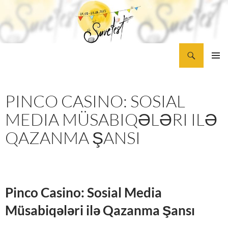
Liigu
sisu
juurde
Otsi
Märjamaa Folk
PEAME
PINCO CASINO: SOSIAL
MEDIA MÜSABIQƏLƏRI ILƏ
QAZANMA ŞANSI
Pinco Casino: Sosial Media
Müsabiqələri ilə Qazanma Şansı