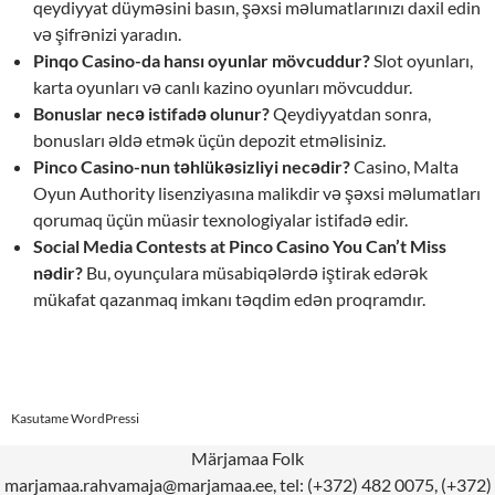
qeydiyyat düyməsini basın, şəxsi məlumatlarınızı daxil edin
və şifrənizi yaradın.
Pinqo Casino-da hansı oyunlar mövcuddur?
Slot oyunları,
karta oyunları və canlı kazino oyunları mövcuddur.
Bonuslar necə istifadə olunur?
Qeydiyyatdan sonra,
bonusları əldə etmək üçün depozit etməlisiniz.
Pinco Casino-nun təhlükəsizliyi necədir?
Casino, Malta
Oyun Authority lisenziyasına malikdir və şəxsi məlumatları
qorumaq üçün müasir texnologiyalar istifadə edir.
Social Media Contests at Pinco Casino You Can’t Miss
nədir?
Bu, oyunçulara müsabiqələrdə iştirak edərək
mükafat qazanmaq imkanı təqdim edən proqramdır.
Postituste
Kasutame WordPressi
töölaud
Märjamaa Folk
marjamaa.rahvamaja@marjamaa.ee, tel: (+372) 482 0075, (+372)