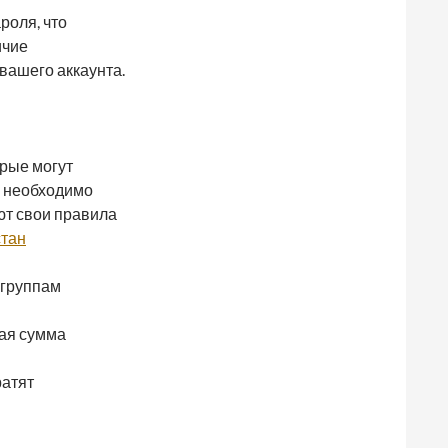
роля, что
ичие
вашего аккаунта.
орые могут
, необходимо
ют свои правила
стан
 группам
ная сумма
ратят