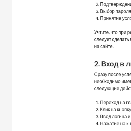
Подтверждени
Выбор пароля 
Принятие усл
Учтите, что при 
следует сделать
на сайте.
2. Вход в
Сразу после усп
необходимо имет
следующие дейс
Переход на гл
Клик на кнопк
Ввод логина и
Нажатие на кн