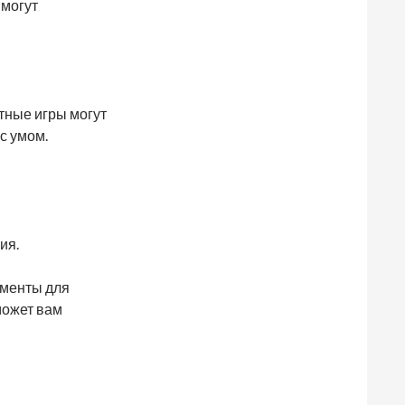
 могут
тные игры могут
с умом.
ия.
ументы для
может вам