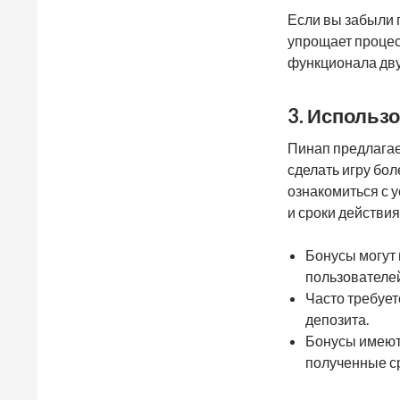
Если вы забыли 
упрощает процесс
функционала дву
3. Использ
Пинап предлагае
сделать игру бо
ознакомиться с 
и сроки действи
Бонусы могут
пользователей
Часто требуе
депозита.
Бонусы имеют 
полученные ср