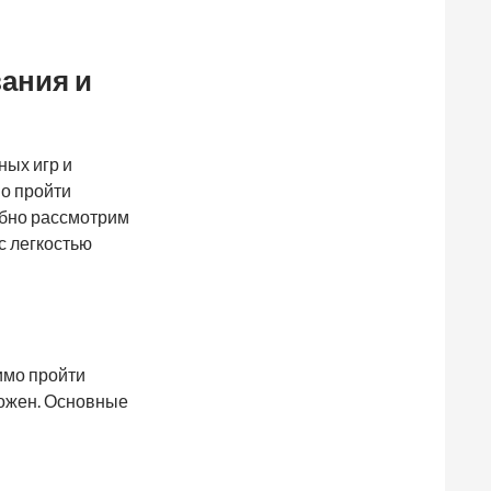
ания и
ных игр и
о пройти
обно рассмотрим
с легкостью
имо пройти
можен. Основные