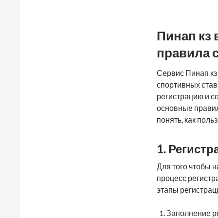
Пинап кз 
правила 
Сервис Пинап кз
спортивных став
регистрацию и с
основные правил
понять, как пол
1. Регист
Для того чтобы 
процесс регистра
этапы регистрац
Заполнение р