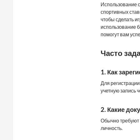
Использование с
спортивных став
чтобы сделать иг
использование б
помогут вам усп
Часто зад
1. Как зарег
Для регистрации
учетную запись ч
2. Какие до
Обычно требуют 
личность.