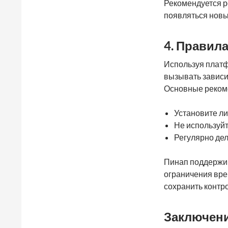
Рекомендуется ре
появляться новы
4. Правил
Используя платф
вызывать зависи
Основные реком
Установите ли
Не используйт
Регулярно дел
Пинап поддержив
ограничения вре
сохранить контр
Заключен