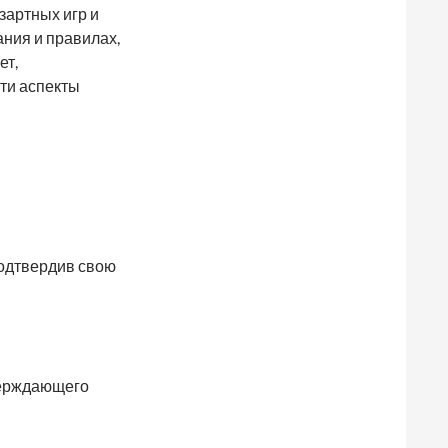
зартных игр и
ания и правилах,
ет,
ти аспекты
подтвердив свою
верждающего