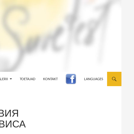
LERII
TOETAJAD
KONTAKT
LANGUAGES
ОВИЯ
РВИСА