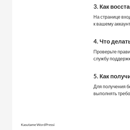
3. Как восст
На странице вхо
к вашему аккаунт
4. Что делат
Проверьте прави
службу поддержк
5. Как получ
Для получения бо
выполнять требо
Postituste
Kasutame WordPressi