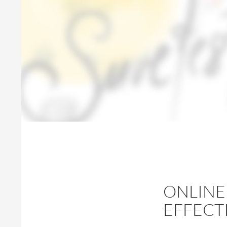
Liigu
sisu
juurde
Otsi
Märjamaa Folk
ONLINE 
EFFECT