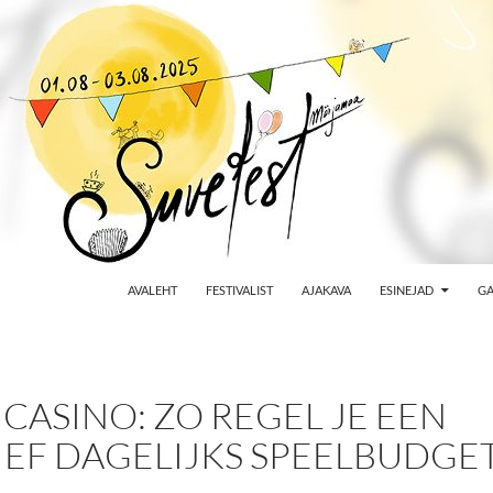
AVALEHT
FESTIVALIST
AJAKAVA
ESINEJAD
GA
CASINO: ZO REGEL JE EEN
IEF DAGELIJKS SPEELBUDGE