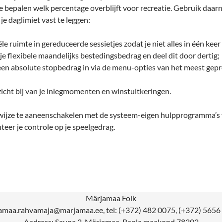
je bepalen welk percentage overblijft voor recreatie. Gebruik daar
e daglimiet vast te leggen:
iële ruimte in gereduceerde sessietjes zodat je niet alles in één kee
 je flexibele maandelijks bestedingsbedrag en deel dit door dertig;
en absolute stopbedrag in via de menu-opties van het meest gepr
cht bij van je inlegmomenten en winstuitkeringen.
ijze te aaneenschakelen met de systeem-eigen hulpprogramma’s
teer je controle op je speelgedrag.
Märjamaa Folk
amaa.rahvamaja@marjamaa.ee, tel: (+372) 482 0075, (+372) 5656
Aadress: Sauna 2, Märjamaa, Rapla maakond 78302