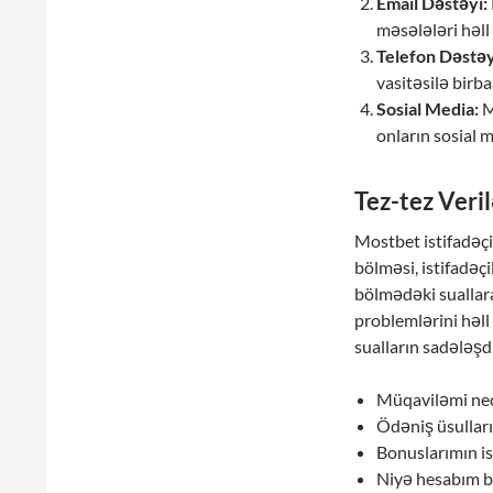
Email Dəstəyi:
məsələləri həll
Telefon Dəstəy
vasitəsilə birb
Sosial Media:
M
onların sosial m
Tez-tez Veri
Mostbet istifadəçil
bölməsi, istifadəçi
bölmədəki suallara
problemlərini həl
sualların sadələşdi
Müqaviləmi nec
Ödəniş üsulları
Bonuslarımın is
Niyə hesabım b