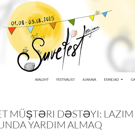
AVALEHT
FESTIVALIST
AJAKAVA
ESINEJAD
GA
T MÜŞTƏRI DƏSTƏYI: LAZIM
UNDA YARDIM ALMAQ