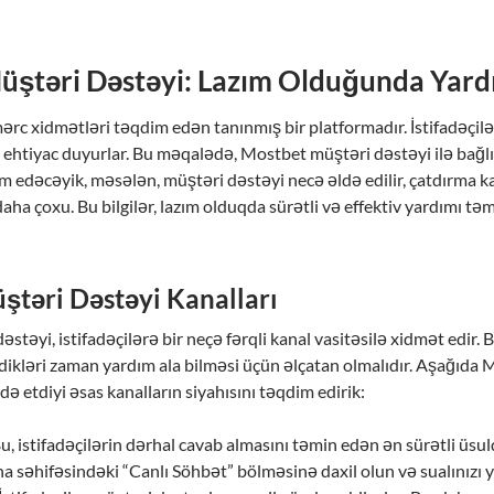
üştəri Dəstəyi: Lazım Olduğunda Yar
rc xidmətləri təqdim edən tanınmış bir platformadır. İstifadəçil
ehtiyac duyurlar. Bu məqalədə, Mostbet müştəri dəstəyi ilə bağlı
 edəcəyik, məsələn, müştəri dəstəyi necə əldə edilir, çatdırma kan
 daha çoxu. Bu bilgilər, lazım olduqda sürətli və effektiv yardımı 
təri Dəstəyi Kanalları
təyi, istifadəçilərə bir neçə fərqli kanal vasitəsilə xidmət edir. B
tədikləri zaman yardım ala bilməsi üçün əlçatan olmalıdır. Aşağıda
də etdiyi əsas kanalların siyahısını təqdim edirik:
u, istifadəçilərin dərhal cavab almasını təmin edən ən sürətli üsul
a səhifəsindəki “Canlı Söhbət” bölməsinə daxil olun və sualınızı y