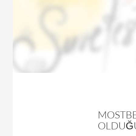
Liigu
sisu
juurde
Otsi
Märjamaa Folk
MOSTBE
OLDUĞ