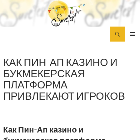
Liigu
sisu
juurde
Otsi
Märjamaa Folk
PEAME
КАК ПИН-АП КАЗИНО И
БУКМЕКЕРСКАЯ
ПЛАТФОРМА
ПРИВЛЕКАЮТ ИГРОКОВ
Как Пин-Ап казино и