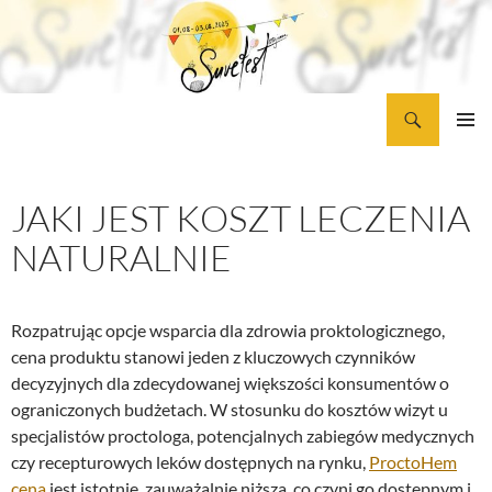
Liigu
sisu
juurde
Otsi
Märjamaa Folk
PEAME
JAKI JEST KOSZT LECZENIA
NATURALNIE
Rozpatrując opcje wsparcia dla zdrowia proktologicznego,
cena produktu stanowi jeden z kluczowych czynników
decyzyjnych dla zdecydowanej większości konsumentów o
ograniczonych budżetach. W stosunku do kosztów wizyt u
specjalistów proctologa, potencjalnych zabiegów medycznych
czy recepturowych leków dostępnych na rynku,
ProctoHem
cena
jest istotnie, zauważalnie niższa, co czyni go dostępnym i