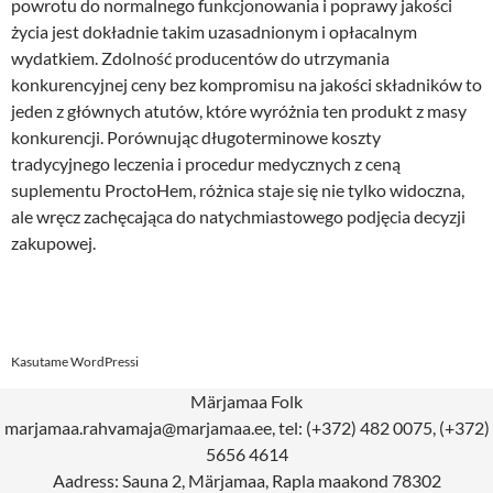
powrotu do normalnego funkcjonowania i poprawy jakości
życia jest dokładnie takim uzasadnionym i opłacalnym
wydatkiem. Zdolność producentów do utrzymania
konkurencyjnej ceny bez kompromisu na jakości składników to
jeden z głównych atutów, które wyróżnia ten produkt z masy
konkurencji. Porównując długoterminowe koszty
tradycyjnego leczenia i procedur medycznych z ceną
suplementu ProctoHem, różnica staje się nie tylko widoczna,
ale wręcz zachęcająca do natychmiastowego podjęcia decyzji
zakupowej.
Postituste
Kasutame WordPressi
töölaud
Märjamaa Folk
marjamaa.rahvamaja@marjamaa.ee, tel: (+372) 482 0075, (+372)
5656 4614
Aadress: Sauna 2, Märjamaa, Rapla maakond 78302