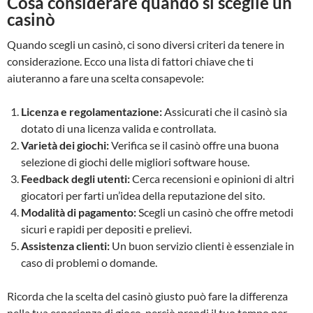
Cosa considerare quando si sceglie un
casinò
Quando scegli un casinò, ci sono diversi criteri da tenere in
considerazione. Ecco una lista di fattori chiave che ti
aiuteranno a fare una scelta consapevole:
Licenza e regolamentazione:
Assicurati che il casinò sia
dotato di una licenza valida e controllata.
Varietà dei giochi:
Verifica se il casinò offre una buona
selezione di giochi delle migliori software house.
Feedback degli utenti:
Cerca recensioni e opinioni di altri
giocatori per farti un’idea della reputazione del sito.
Modalità di pagamento:
Scegli un casinò che offre metodi
sicuri e rapidi per depositi e prelievi.
Assistenza clienti:
Un buon servizio clienti è essenziale in
caso di problemi o domande.
Ricorda che la scelta del casinò giusto può fare la differenza
nella tua esperienza di gioco, perciò prendi il tuo tempo per