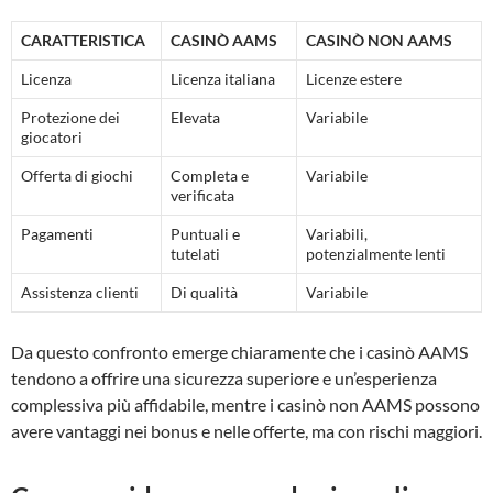
CARATTERISTICA
CASINÒ AAMS
CASINÒ NON AAMS
Licenza
Licenza italiana
Licenze estere
Protezione dei
Elevata
Variabile
giocatori
Offerta di giochi
Completa e
Variabile
verificata
Pagamenti
Puntuali e
Variabili,
tutelati
potenzialmente lenti
Assistenza clienti
Di qualità
Variabile
Da questo confronto emerge chiaramente che i casinò AAMS
tendono a offrire una sicurezza superiore e un’esperienza
complessiva più affidabile, mentre i casinò non AAMS possono
avere vantaggi nei bonus e nelle offerte, ma con rischi maggiori.