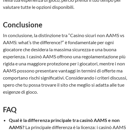
valutare tutte le opzioni disponibili.
Conclusione
In conclusione, la distinzione tra “Casino sicuri non AAMS vs
AAMS: what’s the difference?” è fondamentale per ogni
giocatore che desidera la massima sicurezza e una buona
esperienza. I casinò AAMS offrono una regolamentazione più
rigida e una maggiore protezione per i giocatori, mentre i non
AAMS possono presentare vantaggi in termini di offerte ma
comportano rischi significativi. Considerando i criteri discussi,
spero che tu possa trovare il sito che meglio si adatta alle tue
esigenze di gioco.
FAQ
Qual è la differenza principale tra casinò AAMS e non
AAMS?
La principale differenza è la licenza: i casinò AAMS