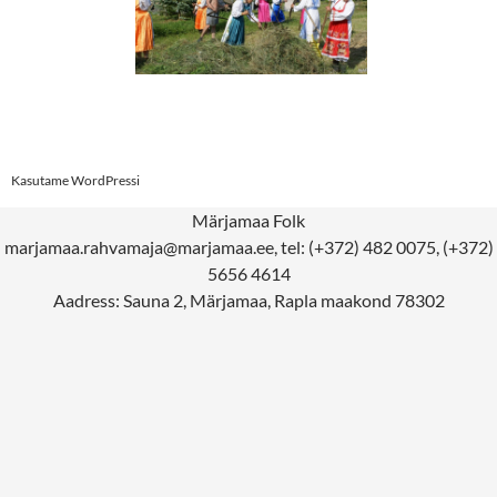
Postituste
Kasutame WordPressi
töölaud
Märjamaa Folk
marjamaa.rahvamaja@marjamaa.ee, tel: (+372) 482 0075, (+372)
5656 4614
Aadress: Sauna 2, Märjamaa, Rapla maakond 78302